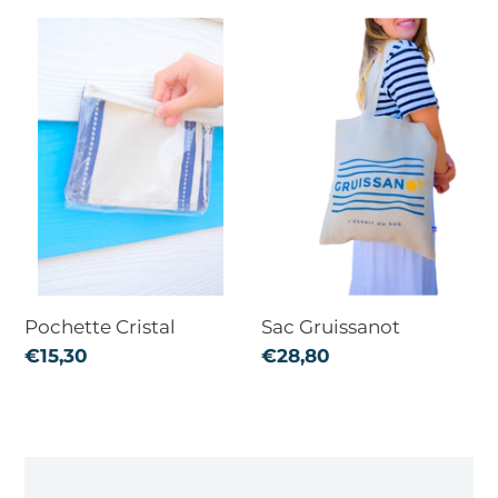
Pochette
Sac
Cristal
Gruissanot
Pochette Cristal
Sac Gruissanot
Prix
€15,30
Prix
€28,80
normal
normal