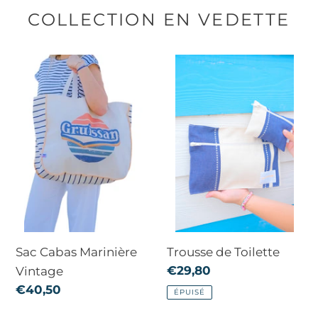
COLLECTION EN VEDETTE
Sac
Trousse
Cabas
de
Marinière
Toilette
Vintage
Sac Cabas Marinière
Trousse de Toilette
Prix
€29,80
Vintage
normal
Prix
€40,50
ÉPUISÉ
normal